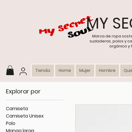
MY SE
Marca de ropa sost
sudaderas, polos y c
orgánico y
Tienda
Home
Mujer
Hombre
Qui
Explorar por
Camiseta
Camiseta Unisex
Polo
Manga larga