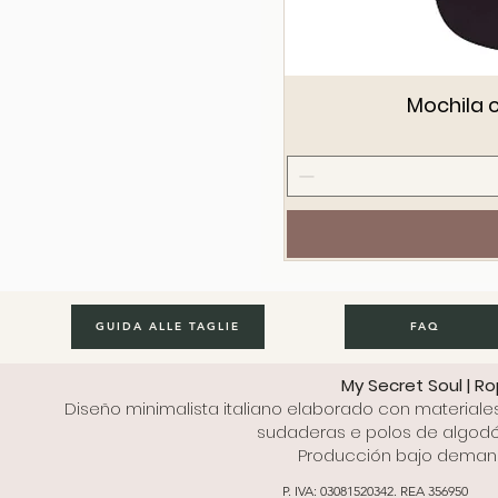
Mochila c
GUIDA ALLE TAGLIE
FAQ
My Secret Soul | R
Diseño minimalista italiano elaborado con materiale
sudaderas e polos de algodón
Producción bajo demanda
P. IVA: 03081520342. REA 356950