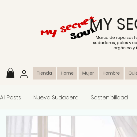
MY SE
Marca de ropa sost
sudaderas, polos y c
orgánico y
Tienda
Home
Mujer
Hombre
Qui
All Posts
Nueva Sudadera
Sostenibilidad
Colección