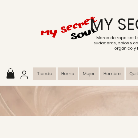
MY SE
Marca de ropa sost
sudaderas, polos y c
orgánico y
Tienda
Home
Mujer
Hombre
Qui