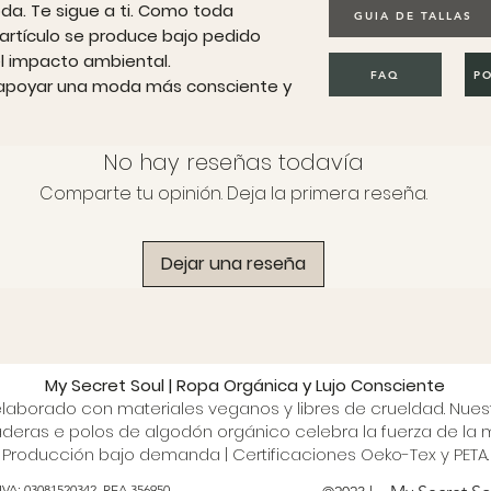
da. Te sigue a ti. Como toda
GUIA DE TALLAS
 artículo se produce bajo pedido
 el impacto ambiental.
FAQ
PO
r apoyar una moda más consciente y
No hay reseñas todavía
Comparte tu opinión. Deja la primera reseña.
Dejar una reseña
My Secret Soul | Ropa Orgánica y Lujo Consciente
 elaborado con materiales veganos y libres de crueldad. Nue
deras e polos de algodón orgánico celebra la fuerza de la m
Producción bajo demanda | Certificaciones Oeko-Tex y PETA.
 IVA: 03081520342. REA 356950