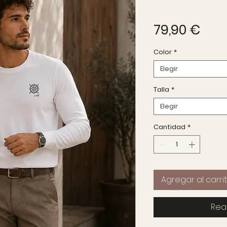
Prec
79,90 €
Color
*
Elegir
Talla
*
Elegir
Cantidad
*
Agregar al carri
Rea