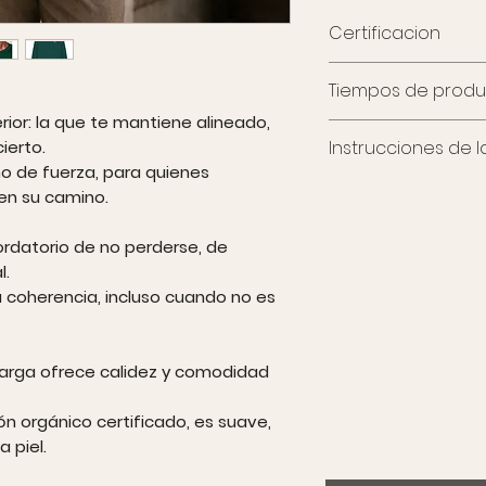
Certificacion
GRS, OCS y GOTS ate
Tiempos de produ
del tejido. Además, 
Standard 100 y PET
erior: la que te mantiene alineado,
Este artículo se pr
que el producto no
Instrucciones de 
ierto.
reducir residuos y l
y está libre de crue
no de fuerza, para quienes
Como toda prenda d
Lavar con colores s
en su camino.
tiempo, cuidado y at
estampado, lavar y 
envío toman aprox
laborables.
cordatorio de no perderse, de
Gracias por tu paci
l.
moda más conscien
 coherencia, incluso cuando no es
larga ofrece calidez y comodidad
n orgánico certificado, es suave,
 piel.