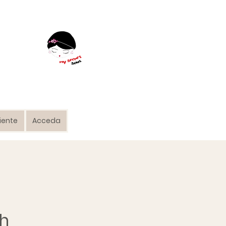
liente
Acceda
th