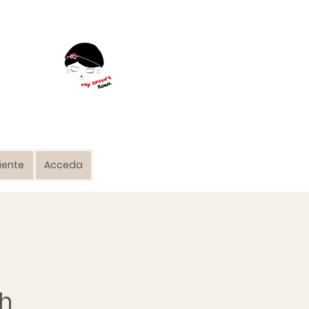
liente
Acceda
th