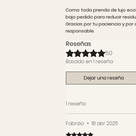
Como toda prenda de lujo ecol
bajo pedido para reducir residu
Gracias por tu paciencia y po
responsable.
Reseñas
Obtuvo 5 de 5 estrellas.
5.0
Basado en 1 reseña
Dejar una reseña
1 reseña
Fabrizio
•
18 abr 2025
Obtuvo 5 de 5 estrellas.