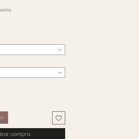
lificación es de 5.0 de 5 estrellas
reseña
cio
to
lizar compra