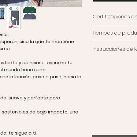
Certificaciones de
GRS, OCS y GOTS ate
Tiempos de produ
del tejido. Además, 
rior.
Standard 100 y PET
s esperan, sino la que te mantiene
Este artículo se pr
que el producto no
ismo.
Instrucciones de 
reducir residuos y l
y está libre de crue
Como toda prenda d
Lavar a 30 °C con co
nstante y silencioso: escucha tu
tiempo, cuidado y at
sobre el estampado,
 el mundo hace ruido.
envío toman aprox
No secar en secado
laborables.
on intención, paso a paso, hacia lo
Gracias por tu paci
moda más conscien
ida, suave y perfecta para
sostenibles de bajo impacto, une
a: te sigue a ti.