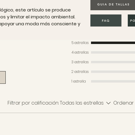
GUIA DE TALLAS
ógico, este artículo se produce
os y limitar el impacto ambiental.
FAQ
PO
r apoyar una moda más consciente y
5 estrellas
4 estrellas
3 estrellas
2 estrellas
1 estrella
Filtrar por calificación:
Todas las estrellas
Ordenar 