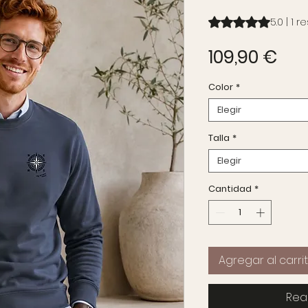
Según 1 reseña, la ca
5.0 | 1 
Pre
109,90 €
Color
*
Elegir
Talla
*
Elegir
Cantidad
*
Agregar al carri
Rea