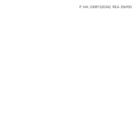
P. IVA: 03081520342. REA 356950