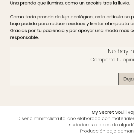
Una prenda que ilumina, como un arcoíris tras la lluvia.
Como toda prenda de lujo ecológico, este artículo se 
bajo pedido para reducir residuos y limitar el impacto 
Gracias por tu paciencia y por apoyar una moda más c
responsable.
No hay r
Comparte tu opinió
Deja
My Secret Soul | R
Diseño minimalista italiano elaborado con materiale
sudaderas e polos de algodón
Producción bajo demanda