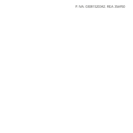
P. IVA: 03081520342. REA 356950