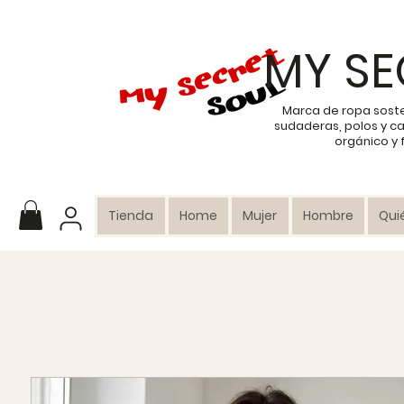
MY SE
Marca de ropa sost
sudaderas, polos y c
orgánico y
Tienda
Home
Mujer
Hombre
Qui