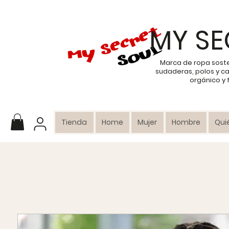
MY SE
Marca de ropa sost
sudaderas, polos y c
orgánico y
Tienda
Home
Mujer
Hombre
Qui