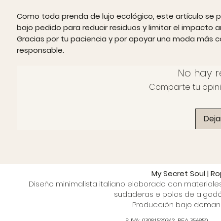
Como toda prenda de lujo ecológico, este artículo se 
bajo pedido para reducir residuos y limitar el impacto 
Gracias por tu paciencia y por apoyar una moda más c
responsable.
No hay r
Comparte tu opinió
Deja
My Secret Soul | R
Diseño minimalista italiano elaborado con materiale
sudaderas e polos de algodón
Producción bajo demanda
P. IVA: 03081520342. REA 356950