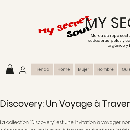
MY SE
Marca de ropa sost
sudaderas, polos y c
orgánico y
Tienda
Home
Mujer
Hombre
Qui
Discovery: Un Voyage à Travers
La collection "Discovery" est une invitation à voyager no