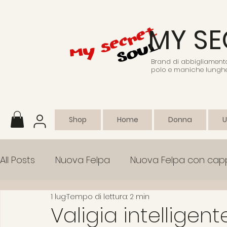
MY SE
Brand di abbigliamento 
polo e maniche lunghe
Shop
Home
Donna
All Posts
Nuova Felpa
Nuova Felpa con cap
1 lug
Tempo di lettura: 2 min
Abbigliamento sportivo
Collezione
Em
Valigia intelligen