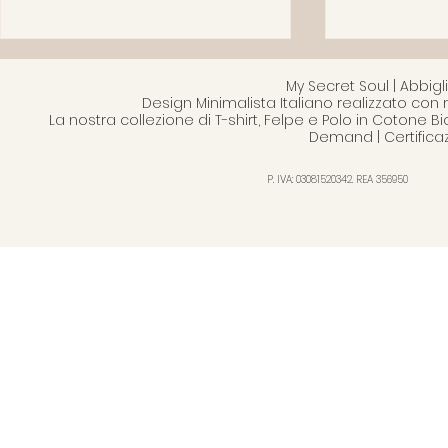
My Secret Soul | Abbi
Design Minimalista Italiano realizzato con 
La nostra collezione di T-shirt, Felpe e Polo in Cotone B
Demand | Certifica
P. IVA: 03081520342. REA 356950
Messaggi che indossi: t-
Cotone bio
shirt con significato e
traspirabili
identità
cura