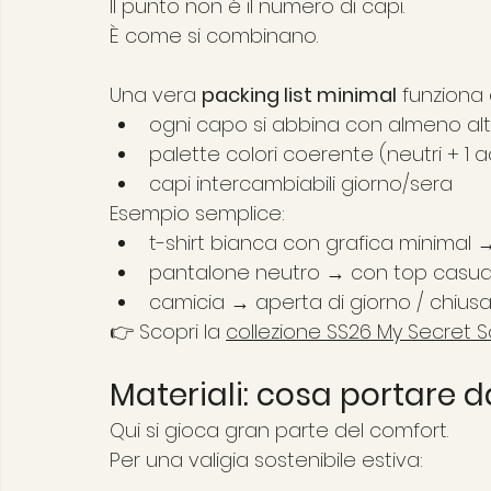
Il punto non è il numero di capi.
È come si combinano.
Una vera 
packing list minimal
 funziona 
ogni capo si abbina con almeno alt
palette colori coerente (neutri + 1 
capi intercambiabili giorno/sera
Esempio semplice:
t-shirt bianca con grafica minimal 
pantalone neutro → con top casual 
camicia → aperta di giorno / chiusa
👉 Scopri la 
collezione SS26 My Secret S
Materiali: cosa portare d
Qui si gioca gran parte del comfort.
Per una valigia sostenibile estiva: