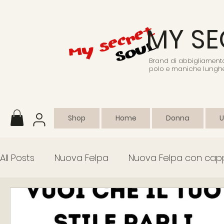
MY SE
Brand di abbigliamento 
polo e maniche lunghe
Shop
Home
Donna
All Posts
Nuova Felpa
Nuova Felpa con cap
Abbigliamento sportivo
Collezione
Em