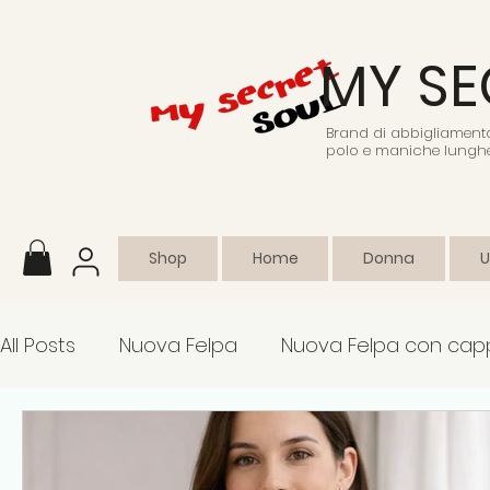
MY SE
Brand di abbigliamento 
polo e maniche lunghe
Shop
Home
Donna
All Posts
Nuova Felpa
Nuova Felpa con cap
Abbigliamento sportivo
Collezione
Em