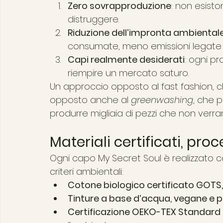
Zero sovrapproduzione
: non esist
distruggere.
Riduzione dell’impronta ambiental
consumate, meno emissioni legate 
Capi realmente desiderati
: ogni p
riempire un mercato saturo.
Un approccio opposto al fast fashion, c
opposto anche al 
greenwashing
, che p
produrre migliaia di pezzi che non verra
Materiali certificati, pro
Ogni capo My Secret Soul è realizzato co
criteri ambientali:
Cotone biologico certificato GOTS
Tinture a base d’acqua, vegane e p
Certificazione OEKO-TEX Standard 