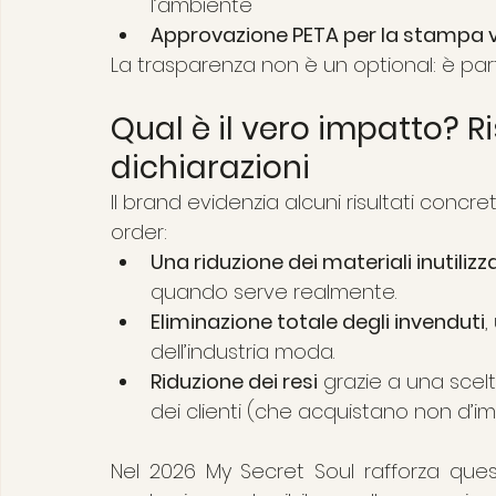
l’ambiente
Approvazione PETA per la stampa v
La trasparenza non è un optional: è par
Qual è il vero impatto? Ris
dichiarazioni
Il brand evidenzia alcuni risultati concre
order:
Una riduzione dei materiali inutilizza
quando serve realmente.
Eliminazione totale degli invenduti
,
dell’industria moda.
Riduzione dei resi
 grazie a una sce
dei clienti (che acquistano non d’im
Nel 2026 My Secret Soul rafforza que