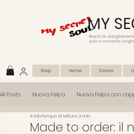
MY SE
Brand di abbigliamento 
polo e maniche lunghe
Shop
Home
Donna
All Posts
Nuova Felpa
Nuova Felpa con cap
4 feb
Tempo di lettura: 3 min
Abbigliamento sportivo
Collezione
Em
Made to order: il 