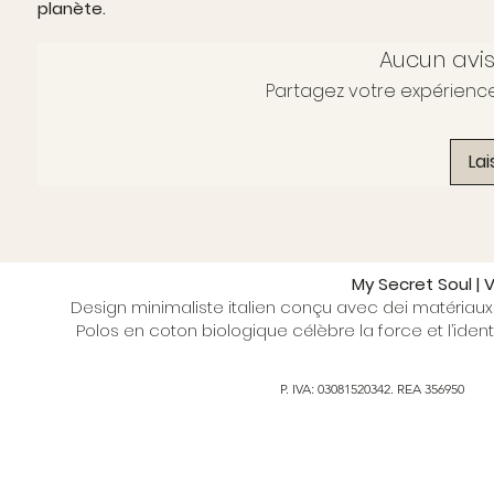
planète.
Aucun avi
Partagez votre expérience,
Lai
My Secret Soul |
Design minimaliste italien conçu avec dei matériaux 
Polos en coton biologique célèbre la force et l’ident
P. IVA: 03081520342. REA 356950