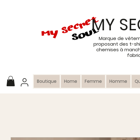
MY SE
Marque de vêtem
proposant des t-shi
chemises à manche
fabri
Boutique
Home
Femme
Homme
Q