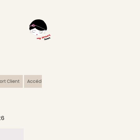
rt Client
Accédez
26