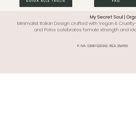
GUIDA ALLE TAGLIE
FAQ
My Secret Soul | Org
Minimalist Italian Design crafted with Vegan & Cruelty-
and Polos celebrates female strength and ide
P. IVA: 03081520342. REA 356950