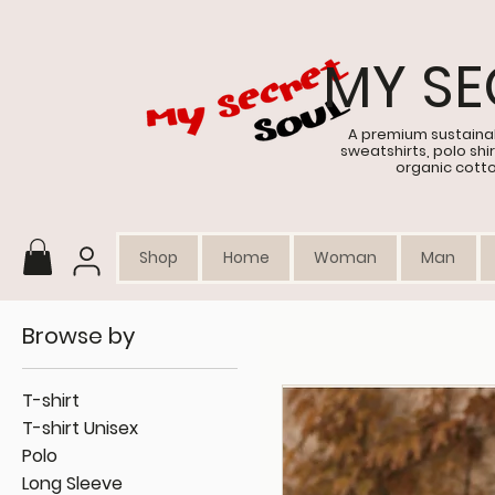
MY SE
A premium sustainab
sweatshirts, polo sh
organic cott
Shop
Home
Woman
Man
Browse by
T-shirt
T-shirt Unisex
Polo
Long Sleeve