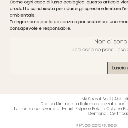
Come ogni capo di lusso ecologico, questo articolo vie
prodotto su richiesta per ridurre gli sprechi e limitare l’
ambientale.
Ti ringraziamo per la pazienza e per sostenere una mo
consapevole e responsabile.
Non ci sono
Dicci cosa ne pensi. Lasci
Lascia
My Secret Soul | Abbi
Design Minimalista Italiano realizzato con 
La nostra collezione di T-shirt, Felpe e Polo in Cotone B
Demand | Certifica
P. IVA: 03081520342. REA 356950