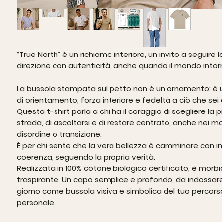
“True North” è un richiamo interiore, un invito a seguire l
direzione con autenticità, anche quando il mondo into
La bussola stampata sul petto non è un ornamento: è 
di orientamento, forza interiore e fedeltà a ciò che sei
Questa t-shirt parla a chi ha il coraggio di scegliere la p
strada, di ascoltarsi e di restare centrato, anche nei m
disordine o transizione.
È per chi sente che la vera bellezza è camminare con i
coerenza, seguendo la propria verità.
Realizzata in
100% cotone biologico certificato
, è morbi
traspirante. Un capo semplice e profondo, da indossar
giorno come bussola visiva e simbolica del tuo percors
personale.