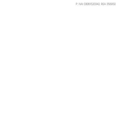
P. IVA: 03081520342. REA 356950