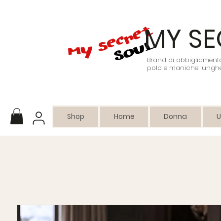
MY SE
Brand di abbigliamento 
polo e maniche lunghe
Shop
Home
Donna