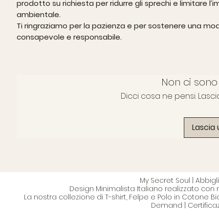
prodotto su richiesta per ridurre gli sprechi e limitare l’
ambientale.
Ti ringraziamo per la pazienza e per sostenere una mo
consapevole e responsabile.
Non ci sono
Dicci cosa ne pensi. Lasci
Lascia
My Secret Soul | Abbi
Design Minimalista Italiano realizzato con 
La nostra collezione di T-shirt, Felpe e Polo in Cotone B
Demand | Certifica