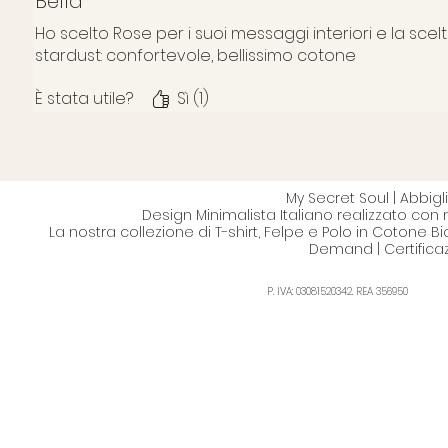
Bella
Ho scelto Rose per i suoi messaggi interiori e la sce
stardust: confortevole, bellissimo cotone
È stata utile?
Sì (1)
My Secret Soul | Abbi
Design Minimalista Italiano realizzato con 
La nostra collezione di T-shirt, Felpe e Polo in Cotone B
Demand | Certifica
P. IVA: 03081520342. REA 356950