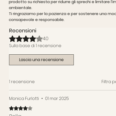
prodotto su richiesta per ridurre gli sprechi e limitare l’
ambientale.
Ti ringraziamo per la pazienza e per sostenere una mo
consapevole e responsabile.
Recensioni
Valutazione 4 stelle su 5.
4.0
Sulla base di 1 recensione
Lascia una recensione
1 recensione
Filtra 
Monica Furlotti
•
01 mar 2025
Valutazione 4 stelle su 5.