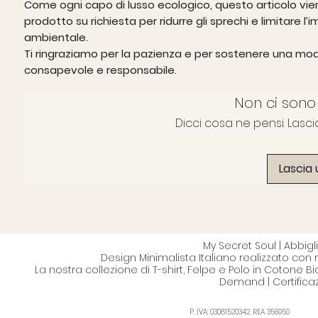
Come ogni capo di lusso ecologico, questo articolo vie
prodotto su richiesta per ridurre gli sprechi e limitare l’
ambientale.
Ti ringraziamo per la pazienza e per sostenere una mo
consapevole e responsabile.
Non ci sono
Dicci cosa ne pensi. Lasci
Lascia
My Secret Soul | Abbi
Design Minimalista Italiano realizzato con 
La nostra collezione di T-shirt, Felpe e Polo in Cotone B
Demand | Certifica
P. IVA: 03081520342. REA 356950