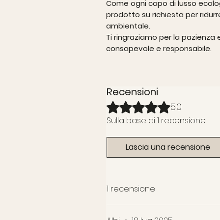
Come ogni capo di lusso ecolog
prodotto su richiesta per ridurre
ambientale.
Ti ringraziamo per la pazienza
consapevole e responsabile.
Recensioni
Valutazione 5 stelle su 5.
5.0
Sulla base di 1 recensione
Lascia una recensione
1 recensione