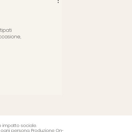
tipati
occasione,
o impatto sociale.
 di ogni persona. Produzione On-