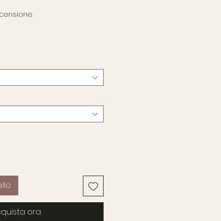
sione, la valutazione è 5.0 su cinque stelle
recensione
zzo
llo
quista ora