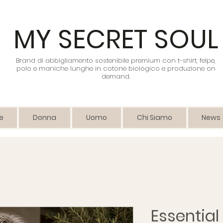
MY SECRET SOUL
Brand di abbigliamento sostenibile premium con t-shirt, felpe,
polo e maniche lunghe in cotone biologico e produzione on
demand.
e
Donna
Uomo
Chi Siamo
News
Essential