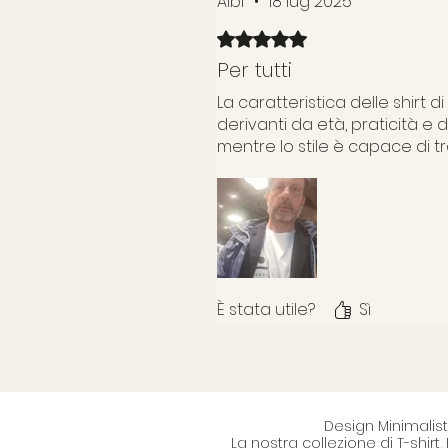
Albi
•
18 lug 2025
Valutazione 5 stelle su 5.
Per tutti
La caratteristica delle shirt 
derivanti da età, praticità e 
mentre lo stile è capace di tr
È stata utile?
Sì
Design Minimalist
La nostra collezione di T-shirt