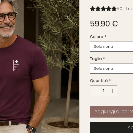
Sulla base di 1 recen
5.0 | 1 
Pre
59,90 €
Colore
*
Seleziona
Taglia
*
Seleziona
Quantità
*
Aggiungi al carre
Ac