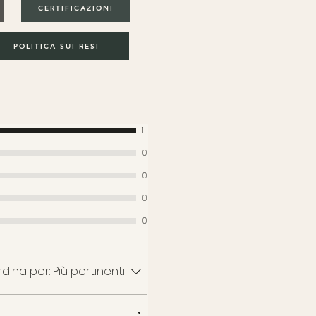
CERTIFICAZIONI
POLITICA SUI RESI
1
0
0
0
0
dina per:
Più pertinenti