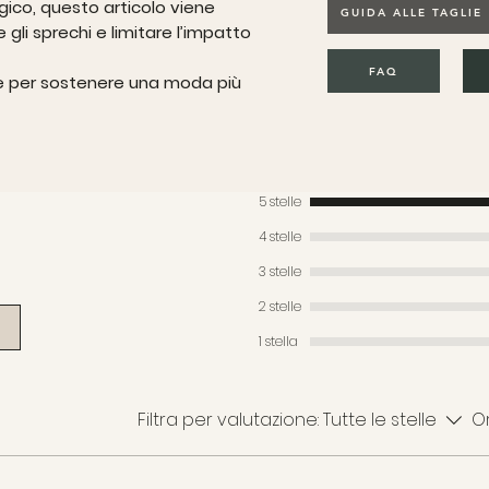
ico, questo articolo viene
GUIDA ALLE TAGLIE
 gli sprechi e limitare l’impatto
FAQ
 e per sostenere una moda più
5 stelle
4 stelle
3 stelle
2 stelle
1 stella
Filtra per valutazione:
Tutte le stelle
Or