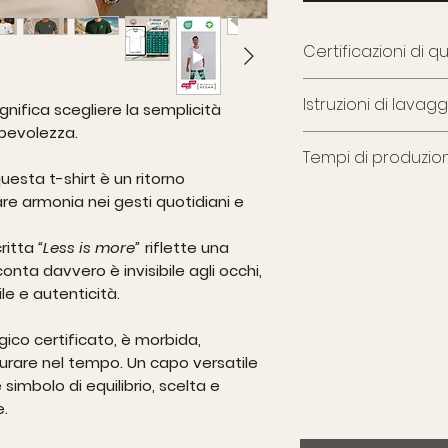
Certificazioni di qu
Il tessuto rispetta g
Istruzioni di lavagg
termini di sostenibil
gnifica scegliere la semplicità
È certificato
GRS, OC
pevolezza.
Lavare con colori sim
ecologica della fibra
Tempi di produzio
lavare e stirare al r
OEKO-TEX Standard 
uesta t-shirt è un ritorno
ne attestano l’assen
Questo articolo vie
vare armonia nei gesti quotidiani e
rispetto dei principi
ridurre gli sprechi e
unisce stile, etica 
Come ogni capo di l
critta
“Less is more”
riflette una
tempo, cura e atten
 conta davvero è invisibile agli occhi,
spedizione richiedo
ile e autenticità.
Ti ringraziamo per 
una moda più consa
gico certificato
, è morbida,
urare nel tempo. Un capo versatile
simbolo di equilibrio, scelta e
e.