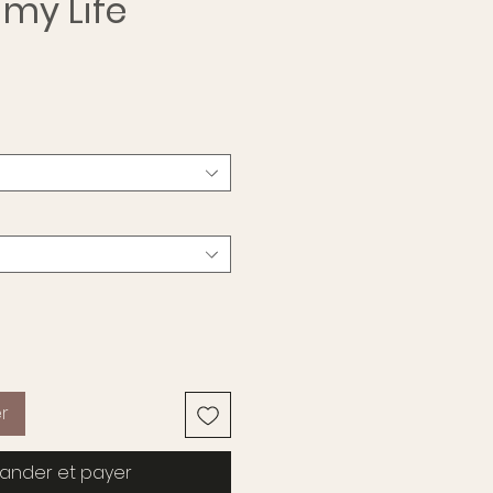
 my Life
r
nder et payer