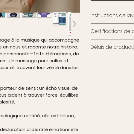
Instructions de la
Laver avec des coul
Certifications de q
repasser sur l'impr
l'envers
mmage à la musique qui accompagne
Le tissu respecte le
Délais de producti
 en nous et raconte notre histoire.
matière de durabilit
on personnelle—faite d’émotions, de
Il est certifié GRS, 
Cet article est
fabr
eurs. Un message pour celles et
écologique de ses fi
réduire les déchets 
certifications OEKO-
œur et trouvent leur vérité dans les
environnemental.
Approved Vegan gar
Comme toute pièc
substances nocives 
nécessite du temps, d
cruelty-free.
porteur de sens : un écho visuel de
préparation et l’ex
Un choix qui allie st
us aident à trouver force, équilibre
15 jours ouvrables.
lexité.
Merci pour votre pa
engagement en fav
consciente et resp
ologique certifié, elle est douce,
claration d’identité émotionnelle