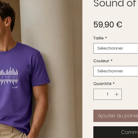
Sound of
Prix
59,90 €
Taille
*
Sélectionner
Couleur
*
Sélectionner
Quantité
*
Ajouter au panie
Comma