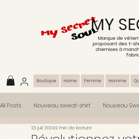
MY SE
Marque de vêtem
proposant des t-shi
chemises à manche
fabri
Boutique
Home
Femme
Homme
Q
All Posts
Nouveau sweat-shirt
Nouveau Sw
23 juil. 2024
2 min de lecture
Vêtements de sport
Collection
News