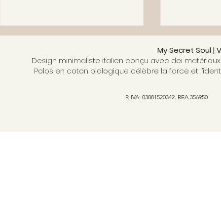
My Secret Soul |
Design minimaliste italien conçu avec dei matériaux 
Polos en coton biologique célèbre la force et l’ident
P. IVA: 03081520342. REA 356950
Oltre l’apparenza, la mode
MY SECRET 
avec profondeur et
COLLECTION
signification
ÉCOLOGIQUE
PARIS FASH