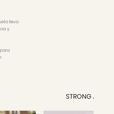
eta lleva
cia y
 para
r
STRONG AND BE