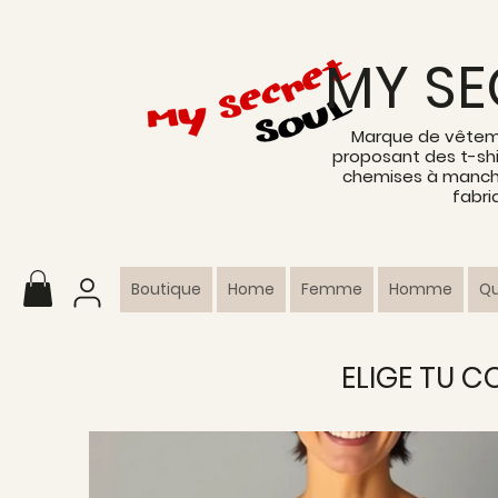
MY SE
Marque de vêtem
proposant des t-shi
chemises à manche
fabri
Boutique
Home
Femme
Homme
Q
ELIGE TU 