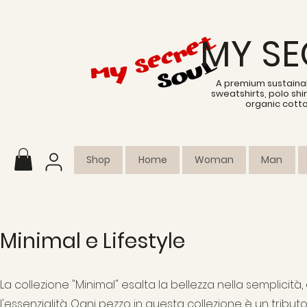
MY SE
A premium sustainab
sweatshirts, polo sh
organic cott
Shop
Home
Woman
Man
Minimal e Lifestyle
La collezione "Minimal" esalta la bellezza nella semplicità,
l'essenzialità. Ogni pezzo in questa collezione è un tributo