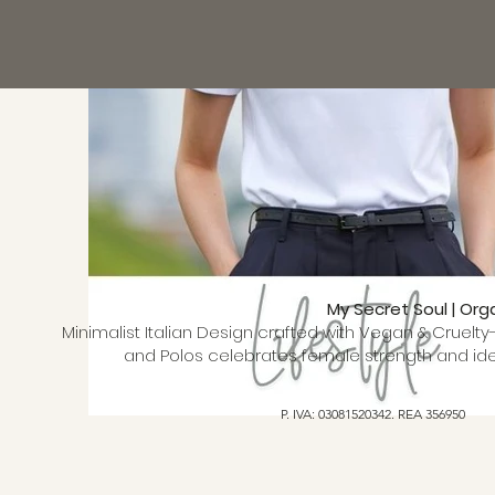
My Secret Soul | Org
Minimalist Italian Design crafted with Vegan & Cruelty-
and Polos celebrates female strength and ide
P. IVA: 03081520342. REA 356950