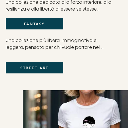
Una collezione dedicata alla forza interiore, alla 
resilienza e alla libertà di essere se stesse.

Ogni grafica nasce per accompagnare chi 
vuole indossare un messaggio di 
FANTASY
consapevolezza e carattere.
Una collezione più libera, immaginativa e 
leggera, pensata per chi vuole portare nel 
quotidiano un lato più creativo e personale.
STREET ART