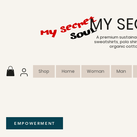
MY SE
A premium sustainab
sweatshirts, polo sh
organic cott
Shop
Home
Woman
Man
SCEGLI LA TU
EMPOWERMENT