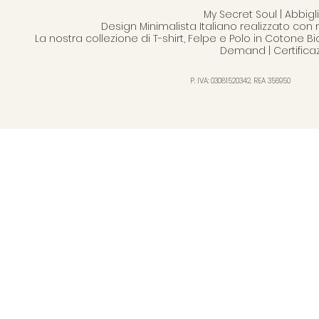
My Secret Soul | Abbi
Design Minimalista Italiano realizzato con 
La nostra collezione di T-shirt, Felpe e Polo in Cotone B
Demand | Certifica
P. IVA: 03081520342. REA 356950
Transizione di stagione:
vestirsi in modo sostenibile
tra estate e autunno