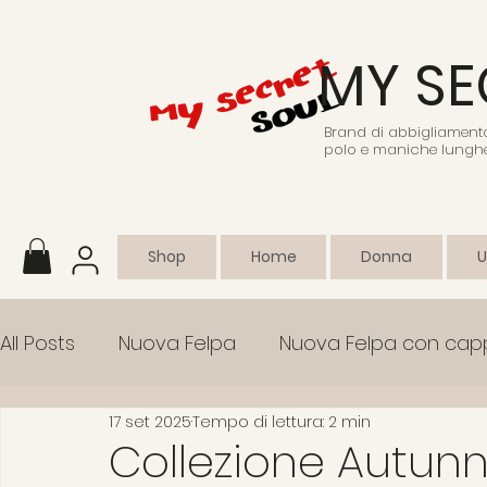
MY SE
Brand di abbigliamento 
polo e maniche lunghe
Shop
Home
Donna
All Posts
Nuova Felpa
Nuova Felpa con cap
17 set 2025
Tempo di lettura: 2 min
Abbigliamento sportivo
Collezione
Em
Collezione Autunno