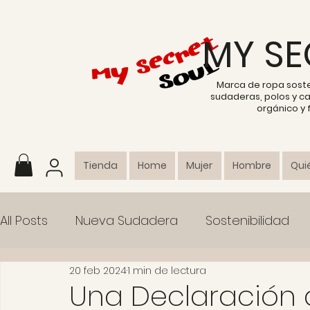
MY SE
Marca de ropa sost
sudaderas, polos y c
orgánico y
Tienda
Home
Mujer
Hombre
Qui
All Posts
Nueva Sudadera
Sostenibilidad
20 feb 2024
1 min de lectura
Colección
Una Declaración 