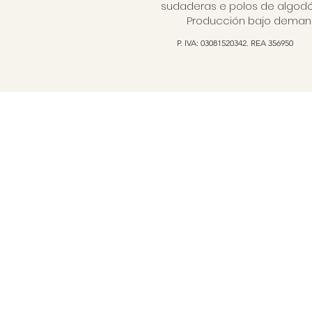
sudaderas e polos de algodón
Producción bajo demanda
P. IVA: 03081520342. REA 356950
My Secret Soul lanza la
My Secret 
icónica sudadera Rose
sudadera "L
símbolo del