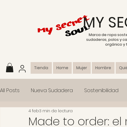
MY SE
Marca de ropa sost
sudaderas, polos y c
orgánico y
Tienda
Home
Mujer
Hombre
Qui
All Posts
Nueva Sudadera
Sostenibilidad
4 feb
3 min de lectura
Colección
Made to order: el 