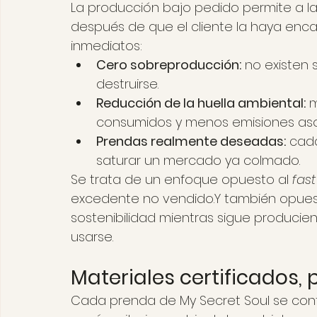
La producción bajo pedido permite a l
después de que el cliente la haya enca
inmediatos:
Cero sobreproducción:
 no existen
destruirse.
Reducción de la huella ambiental:
 
consumidos y menos emisiones aso
Prendas realmente deseadas:
 cad
saturar un mercado ya colmado.
Se trata de un enfoque opuesto al 
fast
excedente no vendido.Y también opuest
sostenibilidad mientras sigue producie
usarse.
Materiales certificados,
Cada prenda de My Secret Soul se con