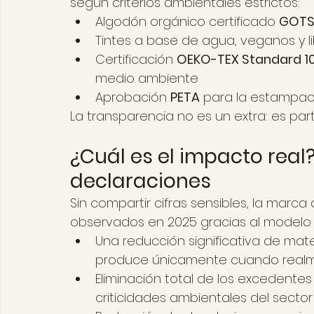
según criterios ambientales estrictos:
Algodón orgánico certificado 
GOTS,
Tintes a base de agua, veganos y l
Certificación 
OEKO-TEX Standard 1
medio ambiente
Aprobación 
PETA
 para la estampa
La transparencia no es un extra: es part
¿Cuál es el impacto real?
declaraciones
Sin compartir cifras sensibles, la marc
observados en 2025 gracias al modelo
Una reducción significativa de mate
produce únicamente cuando realme
Eliminación total de los excedentes
criticidades ambientales del secto